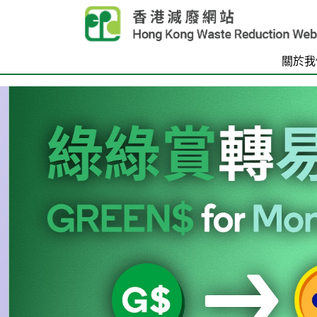
Skip to main content
關於我
首頁
Carousel Item
Text