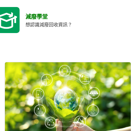
減廢學堂
想認識減廢回收資訊？