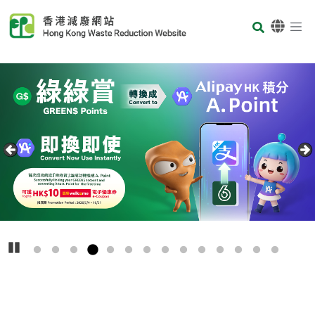
Skip to main content
Body
首頁
Carousel Item
Text
播放